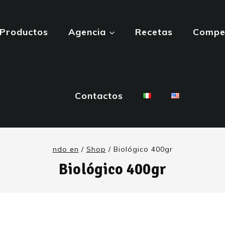
Productos
Agencia
Recetas
Compet
Contactos
ndo en
/
Shop
/
Biológico 400gr
Biológico 400gr