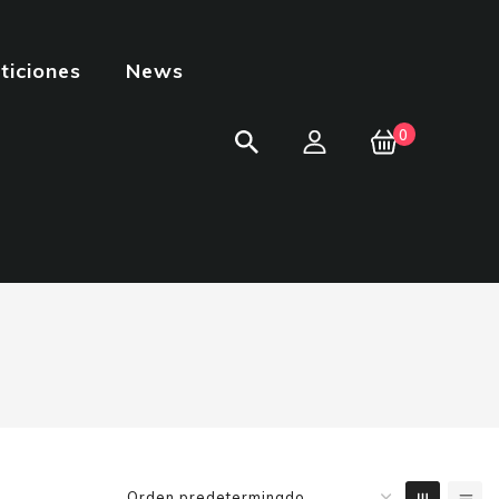
iciones
News
0