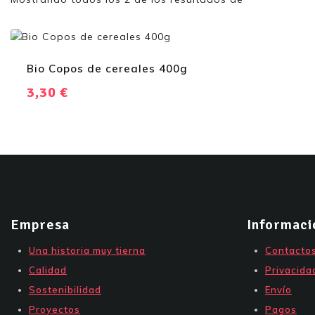
Bio Copos de cereales 400g
3,30
€
Empresa
Informaci
Una historia muy tierna
Contacto
Calidad
Privacida
Sostenibilidad
Envío
Proyectos
Pagos