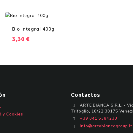
Bio Integral 400g
3,30
€
ón
Contactos
ARTE BIANCA S.R.L. - Via
s
Trifoglio, 18/22 30175 Venezi
d y Cookies
+39 041 5384233
info@artebiancagroup.it