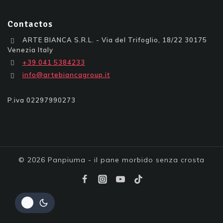
Contactos
ARTE BIANCA S.R.L. - Via del Trifoglio, 18/22 30175
Venezia Italy
+39 041 5384233
info@artebiancagroup.it
P.iva 02297990273
© 2026 Panpiuma - il pane morbido senza crosta