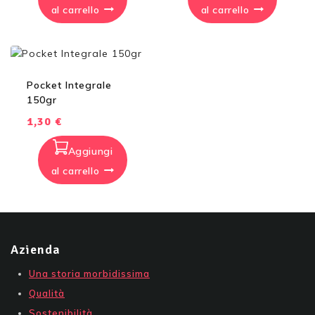
al carrello
al carrello
Pocket Integrale
150gr
1,30
€
Aggiungi
al carrello
Azienda
Una storia morbidissima
Qualità
Sostenibilità