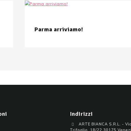
Parma arriviamo!
oni
Indirizzi
ARTE BIANCA S.R.L. - Via
Trifoglio, 18/22 30175 Venezi