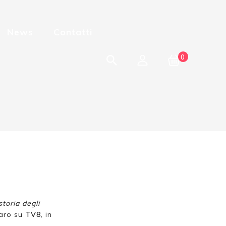
News
Contatti
0
toria degli
iaro su
TV8
, in