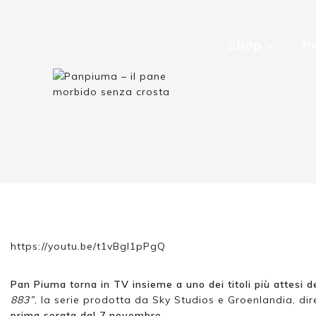
Shop
P
https://youtu.be/t1vBgI1pPgQ
Pan Piuma torna in TV insieme a uno dei titoli più attesi d
883”
, la serie prodotta da Sky Studios e Groenlandia, dir
prima serata dal 7 novembre
.