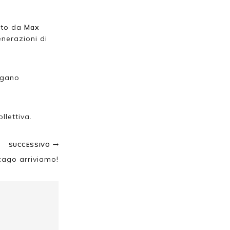
mato da
Max
enerazioni di
legano
llettiva.
SUCCESSIVO
cago arriviamo!