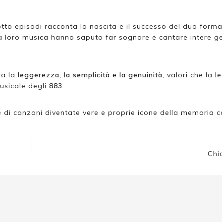
 otto episodi racconta la nascita e il successo del duo for
la loro musica hanno saputo far sognare e cantare intere g
ra la
leggerezza, la semplicità e la genuinità
, valori che la 
musicale degli
883
.
 di canzoni diventate vere e proprie icone della memoria co
Chi