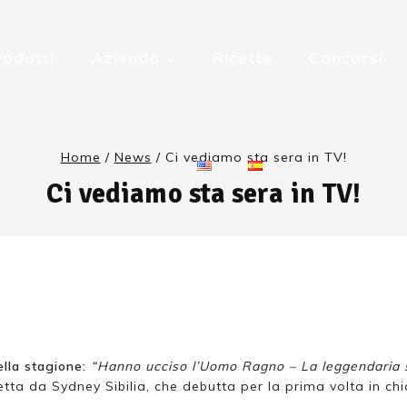
rodotti
Azienda
Ricette
Concorsi
Home
/
News
/
Ci vediamo sta sera in TV!
Ci vediamo sta sera in TV!
ella stagione:
“Hanno ucciso l’Uomo Ragno – La leggendaria s
etta da Sydney Sibilia, che debutta per la prima volta in ch