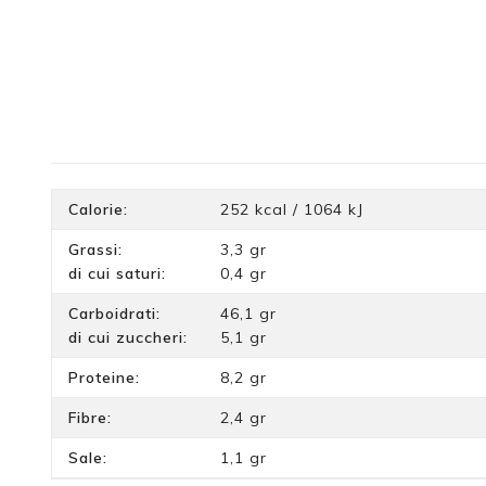
Calorie:
252 kcal / 1064 kJ
Grassi:
3,3 gr
di cui saturi:
0,4 gr
Carboidrati:
46,1 gr
di cui zuccheri:
5,1 gr
Proteine:
8,2 gr
Fibre:
2,4 gr
Sale:
1,1 gr