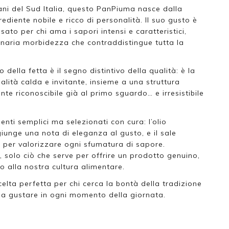
pani del Sud Italia, questo PanPiuma nasce dalla
ediente nobile e ricco di personalità. Il suo gusto è
ato per chi ama i sapori intensi e caratteristici,
dinaria morbidezza che contraddistingue tutta la
della fetta è il segno distintivo della qualità: è la
alità calda e invitante, insieme a una struttura
te riconoscibile già al primo sguardo… e irresistibile
enti semplici ma selezionati con cura: l’olio
giunge una nota di eleganza al gusto, e il sale
o per valorizzare ogni sfumatura di sapore.
 solo ciò che serve per offrire un prodotto genuino,
o alla nostra cultura alimentare.
lta perfetta per chi cerca la bontà della tradizione
da gustare in ogni momento della giornata.