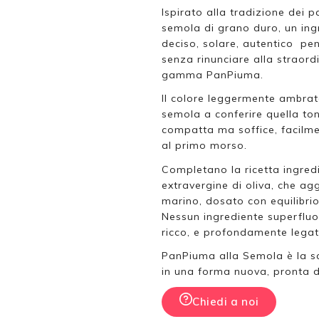
Ispirato alla tradizione dei 
semola di grano duro, un ingr
deciso, solare, autentico pens
senza rinunciare alla straor
gamma PanPiuma.
Il colore leggermente ambrato 
semola a conferire quella ton
compatta ma soffice, facilmen
al primo morso.
Completano la ricetta ingredi
extravergine di oliva, che ag
marino, dosato con equilibri
Nessun ingrediente superfluo,
ricco, e profondamente legat
PanPiuma alla Semola è la sce
in una forma nuova, pronta 
Chiedi a noi