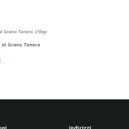
 al Grano Tenero
€
oni
Indirizzi