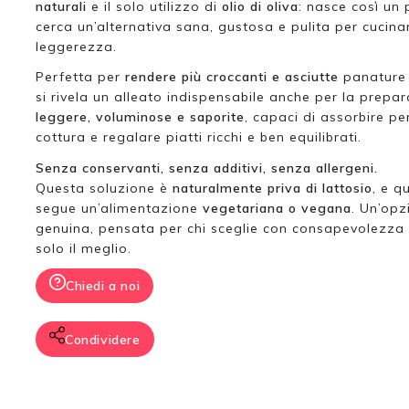
naturali
e il solo utilizzo di
olio di oliva
: nasce così un
cerca un’alternativa sana, gustosa e pulita per cucina
leggerezza.
Perfetta per
rendere più croccanti e asciutte
panature e
si rivela un alleato indispensabile anche per la prepa
leggere, voluminose e saporite
, capaci di assorbire pe
cottura e regalare piatti ricchi e ben equilibrati.
Senza conservanti, senza additivi, senza allergeni.
Questa soluzione è
naturalmente priva di lattosio
, e q
segue un’alimentazione
vegetariana o vegana
. Un’opz
genuina, pensata per chi sceglie con consapevolezza 
solo il meglio.
Chiedi a noi
Condividere