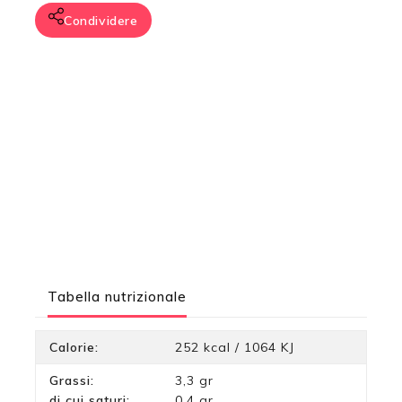
Condividere
Tabella nutrizionale
Calorie:
252 kcal / 1064 KJ
Grassi:
3,3 gr
di cui saturi:
0,4 gr