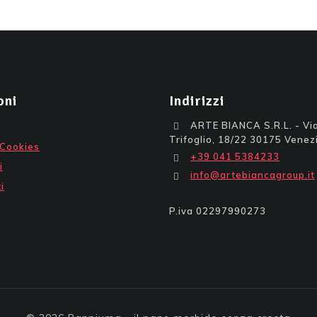
oni
Indirizzi
ARTE BIANCA S.R.L. - Via
Trifoglio, 18/22 30175 Venezi
 Cookies
+39 041 5384233
i
info@artebiancagroup.it
i
P.iva 02297990273