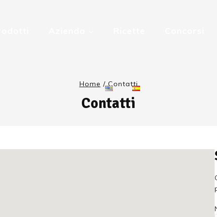
rodotti
Azienda
Ricette
Concorsi
Home
/
Contatti
Contatti