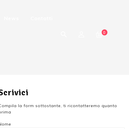
News
Contatti
0
Scrivici
Compila la form sottostante, ti ricontatteremo quanto
prima
Nome