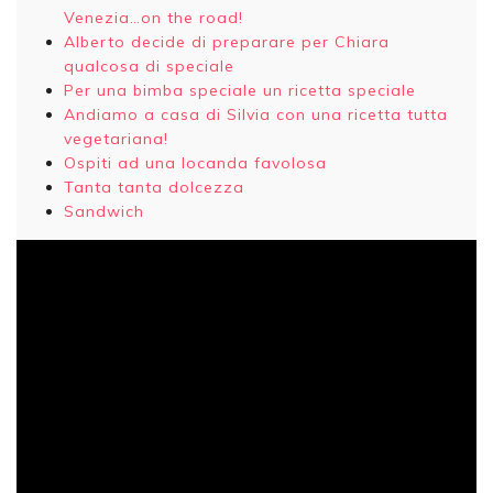
Venezia…on the road!
Alberto decide di preparare per Chiara
qualcosa di speciale
Per una bimba speciale un ricetta speciale
Andiamo a casa di Silvia con una ricetta tutta
vegetariana!
Ospiti ad una locanda favolosa
Tanta tanta dolcezza
Sandwich